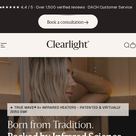
Skip to content
★★★★★ 4,4 / 5 · Over 1,500 verified reviews · DACH Customer Service
Book a consultation
Site navigation
Sea
C
Clearlight Saunas 
★ TRUE WAVE® II+ INFRARED HEATERS - PATENTED & VIRTUALLY
ZERO EMF
Born from Tradition.