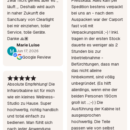
zwar nicht geheilt aber es „
Preisskala. Alles kam per
läuft „. Deshalb wird auch
Spedition bestens verpackt
in naher Zukunft die
bei uns an - nach dem
Sanctuary von Clearlight
Auspacken war der Carport
bei mir einziehen, toller
fast voll mit
Service, tolle Geräte.
Verpackungsmüll ;-) ! Inkl.
Danke 🙏🏽
tragen in der ersten Stock
Marie Luise
dauerte es weniger als 2
Jun 17, 2026
Stunden bis zur
Google Review
Inbetriebnahme -
Befürchtungen, dass man
das nicht alleine
hinbekommt, sind völlig
unbegründet. (Es hilft
Absolute Empfehlung! Die
allerdings, wenn eine der
Infrarotkabine ist für mich
beiden Personen 190cm
wie ein kleines Wellness-
groß ist ...;-) ) Die
Studio zu Hause. Super
Ausführung der Kabine ist
hochwertig, richtig handlich
ausgesprochen
und total einfach zu
hochwertig. Die Teile
bedienen. Man fühlt sich
passen wie von selbst
nach jeder Anwendung