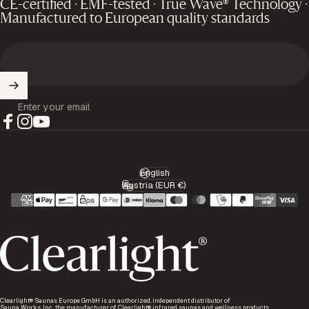
CE-certified · EMF-tested · True Wave® Technology ·
Manufactured to European quality standards
Enter your email
Facebook
Instagram
YouTube
English
Language
Austria (EUR €)
Country/region
Clearlight® Saunas Europe GmbH is an authorized, independent distributor of
Sauna Works, Inc., the manufacturer of Clearlight® infrared saunas and wellness products.