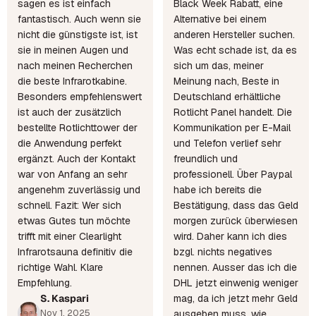
sagen es ist einfach
Black Week Rabatt, eine
fantastisch. Auch wenn sie
Alternative bei einem
nicht die günstigste ist, ist
anderen Hersteller suchen.
sie in meinen Augen und
Was echt schade ist, da es
nach meinen Recherchen
sich um das, meiner
die beste Infrarotkabine.
Meinung nach, Beste in
Besonders empfehlenswert
Deutschland erhältliche
ist auch der zusätzlich
Rotlicht Panel handelt. Die
bestellte Rotlichttower der
Kommunikation per E-Mail
die Anwendung perfekt
und Telefon verlief sehr
ergänzt. Auch der Kontakt
freundlich und
war von Anfang an sehr
professionell. Über Paypal
angenehm zuverlässig und
habe ich bereits die
schnell. Fazit: Wer sich
Bestätigung, dass das Geld
etwas Gutes tun möchte
morgen zurück überwiesen
trifft mit einer Clearlight
wird. Daher kann ich dies
Infrarotsauna definitiv die
bzgl. nichts negatives
richtige Wahl. Klare
nennen. Ausser das ich die
Empfehlung.
DHL jetzt einwenig weniger
S. Kaspari
mag, da ich jetzt mehr Geld
Nov 1, 2025
ausgeben muss, wie