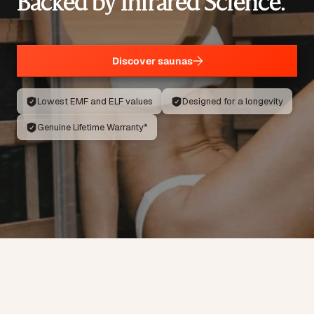
Backed by Infrared Science.
Discover saunas
Lowest EMF and ELF values
Designed for a longevity
Genuine Lifetime Warranty*