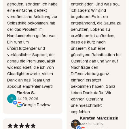
geholfen, sondern ich habe
entschieden. Und was soll
eine einfache, perfekt
ich sagen: Wir sind
verständliche Anleitung zur
begeistert! Es ist so
Selbsthilfe bekommen, mit
entspannend, die Sauna zu
der das Problem im
benutzen. Lobend zu
Handumdrehen gelöst war.
erwähnen ist außerdem,
Ein rund um
dass es kurz nach
unterstützender und
unserem Kauf eine
verlässlicher Support, der
günstigere Rabattaktion bei
genau die Premiumqualität
Clearlight gab und wir auf
widerspiegelt, die ich von
Nachfrage den
Clearlight erwarte. Vielen
Differenzbetrag ganz
Dank an das Team und
einfach erstattet
absolut empfehlenswert!
bekommen haben. Ganz
Florian S.
lieben Dank dafür. Wir
Jul 29, 2026
können Clearlight
Google Review
uneingeschränkt
empfehlen.
Karsten Marczinzik
Mär 12, 2025